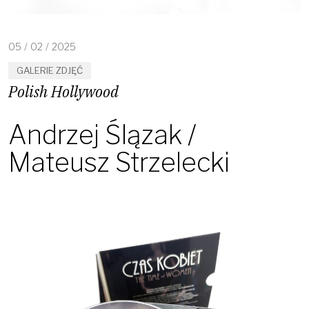
05
/
02
/
2025
GALERIE ZDJĘĆ
Polish Hollywood
Andrzej Ślązak /
Mateusz Strzelecki