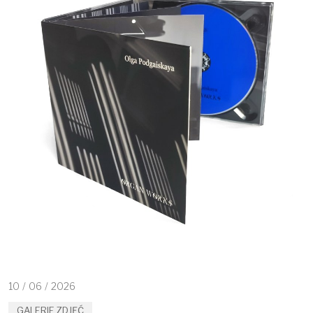
10
/
06
/
2026
GALERIE ZDJĘĆ