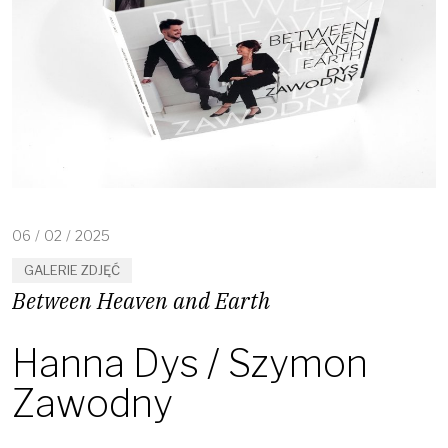
06
/
02
/
2025
GALERIE ZDJĘĆ
Between Heaven and Earth
Hanna Dys / Szymon
Zawodny