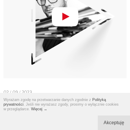
02
/
09
/
2023
Wyrażam zgodę na przetwarzanie danych zgodnie z
Polityką
FILMY
prywatności
. Jeśli nie wyrażasz zgody, prosimy o wyłącznie cookies
In between
w przeglądarce.
Więcej →
Akceptuję
Wiesław Ochwat