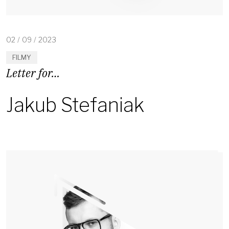
02
/
09
/
2023
FILMY
Letter for…
Jakub Stefaniak