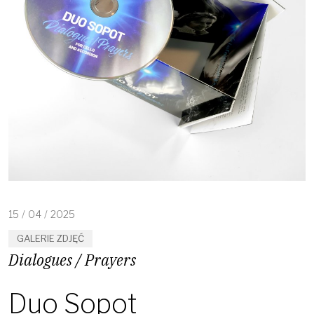
15
/
04
/
2025
GALERIE ZDJĘĆ
Dialogues / Prayers
Duo Sopot